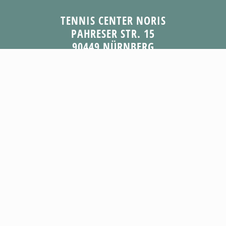
TENNIS CENTER NORIS
PAHRESER STR. 15
90449 NÜRNBERG
TELEFON 0911 61 84 04
OFFICE@TCN-ZIETSMAN.DE
AGB