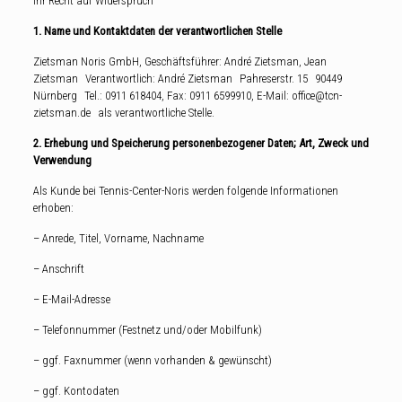
Ihr Recht auf Widerspruch
1. Name und Kontaktdaten der verantwortlichen Stelle
Zietsman Noris GmbH, Geschäftsführer: André Zietsman, Jean
Zietsman Verantwortlich: André Zietsman Pahreserstr. 15 90449
Nürnberg Tel.: 0911 618404, Fax: 0911 6599910, E-Mail: office@tcn-
zietsman.de als verantwortliche Stelle.
2. Erhebung und Speicherung personenbezogener Daten; Art, Zweck und
Verwendung
Als Kunde bei Tennis-Center-Noris werden folgende Informationen
erhoben:
– Anrede, Titel, Vorname, Nachname
– Anschrift
– E-Mail-Adresse
– Telefonnummer (Festnetz und/oder Mobilfunk)
– ggf. Faxnummer (wenn vorhanden & gewünscht)
– ggf. Kontodaten