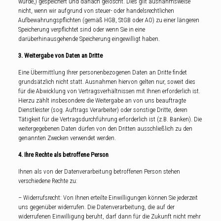
wurde,) gespeichert und danach gelöscht. Dies gilt ausnahmsweise
nicht, wenn wir aufgrund von steuer- oder handelsrechtlichen
Aufbewahrungspflichten (gemäß HGB, StGB oder AO) zu einer längeren
Speicherung verpflichtet sind oder wenn Sie in eine
darüberhinausgehende Speicherung eingewilligt haben.
3. Weitergabe von Daten an Dritte
Eine Übermittlung Ihrer personenbezogenen Daten an Dritte findet
grundsätzlich nicht statt. Ausnahmen hiervon gelten nur, soweit dies
für die Abwicklung von Vertragsverhältnissen mit Ihnen erforderlich ist.
Hierzu zählt insbesondere die Weitergabe an von uns beauftragte
Dienstleister (sog. Auftrags Verarbeiter) oder sonstige Dritte, deren
Tätigkeit für die Vertragsdurchführung erforderlich ist (z.B. Banken). Die
weitergegebenen Daten dürfen von den Dritten ausschließlich zu den
genannten Zwecken verwendet werden.
4. Ihre Rechte als betroffene Person
Ihnen als von der Datenverarbeitung betroffenen Person stehen
verschiedene Rechte zu:
– Widerrufsrecht: Von Ihnen erteilte Einwilligungen können Sie jederzeit
uns gegenüber widerrufen. Die Datenverarbeitung, die auf der
widerrufenen Einwilligung beruht, darf dann für die Zukunft nicht mehr